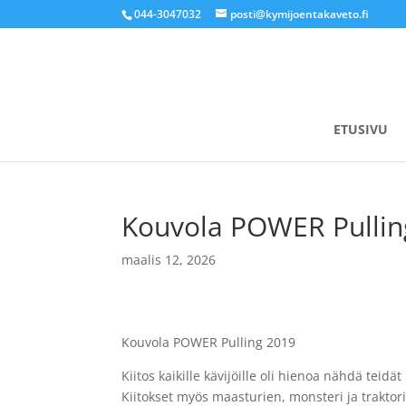
044-3047032
posti@kymijoentakaveto.fi
ETUSIVU
Kouvola POWER Pullin
maalis 12, 2026
Kouvola POWER Pulling 2019
Kiitos kaikille kävijöille oli hienoa nähdä teidä
Kiitokset myös maasturien, monsteri ja traktor