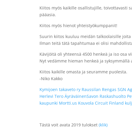
Kiitos myös kaikille osallistujille, toivottavas
pääasia.
Kiitos myös hienot yhteistyökumppanit!
Suurin kiitos kuuluu meidän talkoolaisille joita 
Ilman teitä tätä tapahtumaa ei olisi mahdollista
Kävijöitä oli yhteensä 4500 henkeä ja iso osa vi
Nyt vedämme hieman henkeä ja syksymmällä a
Kiitos kaikille omasta ja seuramme puolesta.
-Niko Kakko
Kymijoen takaveto ry
Raussilan Rengas
SGN Ag
Herlevi
Tero Äyräväinen
Savon Raskashuolto
Pe
kaupunki
Mortti.us
Kouvola Circuit Finland
kul
Tästä voit avata 2019 tulokset
(klik)