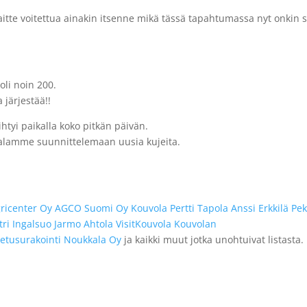
ti saitte voitettua ainakin itsenne mikä tässä tapahtumassa nyt onkin 
oli noin 200.
 järjestää!!
ihtyi paikalla koko pitkän päivän.
lamme suunnittelemaan uusia kujeita.
ricenter Oy
AGCO Suomi Oy Kouvola
Pertti Tapola
Anssi Erkkilä
Pe
tri Ingalsuo
Jarmo Ahtola
VisitKouvola
Kouvolan
jetusurakointi Noukkala Oy
ja kaikki muut jotka unohtuivat listasta.