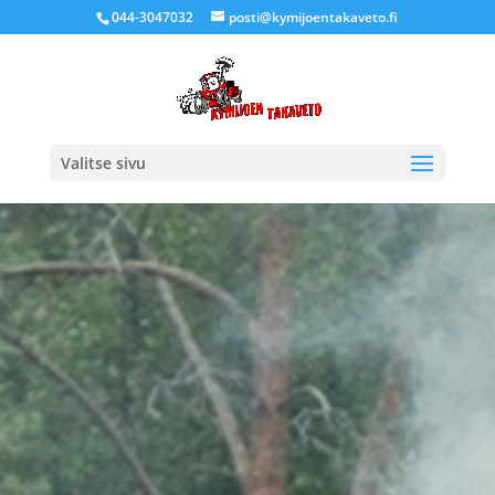
044-3047032
posti@kymijoentakaveto.fi
Valitse sivu