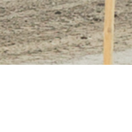
No niin konehenkilöt, kairankulkijat ja